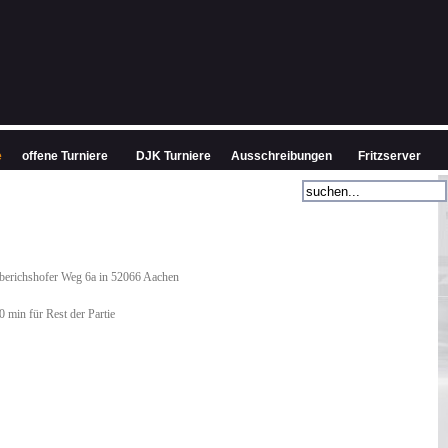
e
offene Turniere
DJK Turniere
Ausschreibungen
Fritzserver
erichshofer Weg 6a in 52066 Aachen
0 min für Rest der Partie