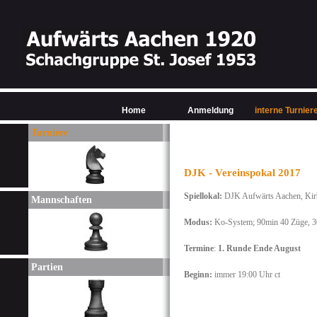
Home
Anmeldung
interne Turnier
Turniere
DJK - Vereinspokal 2017
Spiellokal:
DJK Aufwärts Aachen, Kirb
Mannschaften
Modus:
Ko-System;
90min
40 Züge, 3
Termine
:
1. Runde Ende August
Partien
Beginn:
immer 19:00 Uhr ct