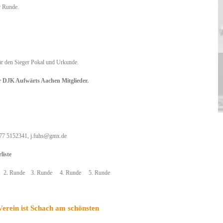
r Runde.
für den Sieger Pokal und Urkunde.
ür DJK Aufwärts Aachen Mitglieder.
177 5152341, j.fuhs@gmx.de
liste
e 2. Runde 3. Runde 4. Runde 5. Runde
erein ist Schach am schönsten