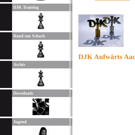
DJK Training
Rund um Schach
DJK Aufwärts Aach
Archiv
Downloads
Jugend