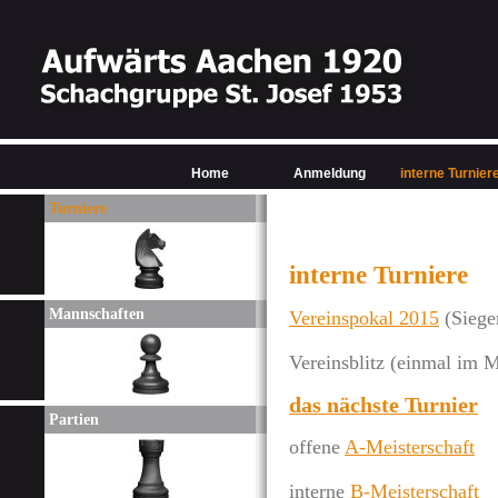
Home
Anmeldung
interne Turnier
Turniere
interne Turniere
Mannschaften
Vereinspokal 2015
(Siege
Vereinsblitz (einmal im 
das nächste Turnier
Partien
offene
A-Meisterschaft
interne
B-Meisterschaft