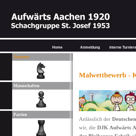
Home
Anmeldung
interne Turnier
Turniere
Malwettbewerb - K
Mannschaften
Partien
Anlässlich der
Deutschen
wir, die
DJK Aufwärts A