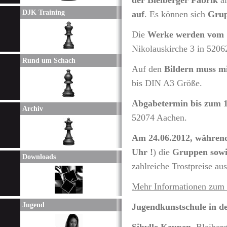
der Bleiberger Fabrik
al
DJK Training
auf
. Es können sich
Gru
Die
Werke werden vom 18
Nikolauskirche 3 in 520
Rund um Schach
Auf den
Bildern muss mi
bis DIN A3 Größe.
Abgabetermin bis zum 1
Archiv
52074 Aachen.
Am 24.06.2012, währen
Uhr !
) die
Gruppen sowie
Downloads
zahlreiche Trostpreise aus
Mehr Informationen zum
Jugend
J
ugendkunstschule in de