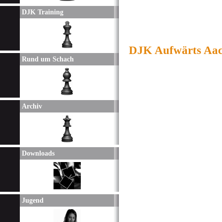
DJK Training
DJK Aufwärts Aach
Rund um Schach
Archiv
Downloads
Jugend