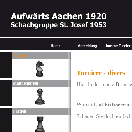
Home
Anmeldung
interne Turnier
Turniere
Turniere - divers
Mannschaften
Hier findet man z.B. unse
Wir sind auf
Fritzserver
Partien
Schauen Sie doch einfach