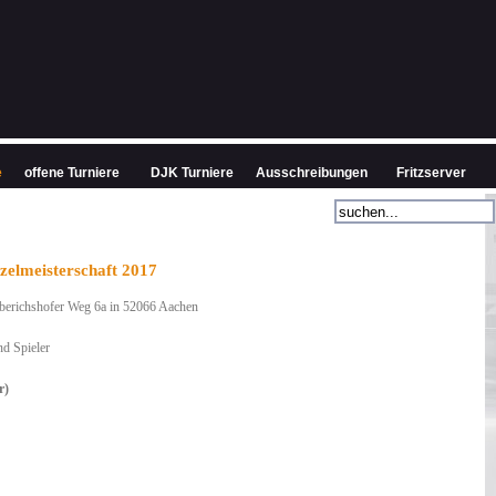
e
offene Turniere
DJK Turniere
Ausschreibungen
Fritzserver
nzelmeisterschaft 2017
erichshofer Weg 6a in 52066 Aachen
nd Spieler
r)