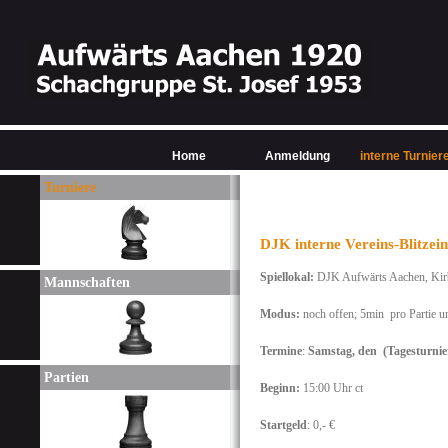
Home
Anmeldung
interne Turnier
Turniere
DJK interne Vereins-Blitzei
Spiellokal:
DJK Aufwärts Aachen, Kirb
Mannschaften
Modus:
noch offen;
5min pro Partie u
Termine
:
Samstag, den (Tagesturnie
Partien
Beginn:
15:00 Uhr ct
Startgeld
: 0,- €