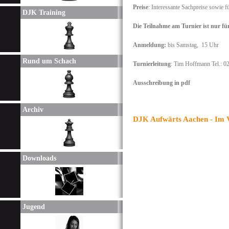
Preise
: Interessante Sachpreise sowie 
DJK Training
Die Teilnahme am Turnier ist nur f
Anmeldung:
bis Samstag,
15 Uhr
Rund um Schach
Turnierleitung
: Tim Hoffmann
Tel.: 
Ausschreibung in pdf
Archiv
DJK Aufwärts Aachen - Im V
Downloads
Jugend