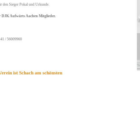
für den Sieger Pokal und Urkunde.
ür DJK Aufwärts Aachen Mitglieder.
0241 / 56009960
erein ist Schach am schönsten