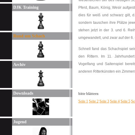
Wesentlichen der des heutigen Sch
DJK Training
Pferd, Baum, König, Wesir aufgestel
dies für weiß und schwarz gilt, 
sondern tauschen ihre Plätze jew
stehen jetzt in der 3. und 6. Re
Rund um Schach
umgewandelt, und zwar auf der 6. 
Schnell fand das Schachspiel sei
den Rittern. Im 11. Jahrhunde
Vogelfang und Saitenspiel berei
Archiv
anderen Ritterkünsten ein Zimmers
Downloads
bitte blättern
Seite 1
Seite 2
Seite 3
Seite 4
Seite 5
Se
Jugend