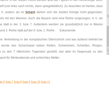
achs. In der letzten Reihe werden also die Figuren in der Reihenfolge Boot,
lt (von links nach rechts, dann spiegelbildlich). Zu beachten ist hierbei, dass
d. h. anders als im
Schach
stehen sich die beiden Könige nicht gegenüber,
eils mit den Wesiren. Auch die Bauern sind eine Reihe vorgezogen, d. h. sie
ihe statt in der 2. bzw. 7. Außerdem werden sie grundsätzlich nur in Wesire
und 3. Reihe statt auf der 8. bzw. 1. Reihe. Exkursende.
ne Verbreitung in der europäischen Oberschicht und war äußerst beliebt bei
rt wurde das Schachspiel neben Reiten, Schwimmen, Schießen, Ringen,
ts zu den 7 ritterlichen Tugenden gezählt, war aber im Gegensatz zu den
port für Winterabende und schlechtes Wetter.
ite 6
Seite 7
Seite 8
Seite 9
Seite 10
Seite 11