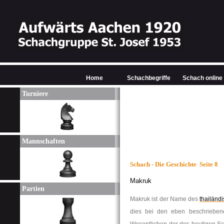
Home
Schachbegriffe
Schach online
Turniere
Mannschaften
Schach - Die Geschichte Seite 8
Makruk
Partien
Makruk
ist der Name des
thailänd
dies bei den eben beschriebenen