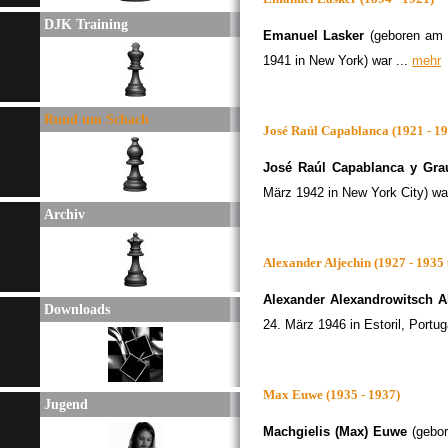
DJK Training
Emanuel Lasker
(geboren am 
1941 in New York) war ...
mehr
Rund um Schach
José Raúl Capablanca (1921 - 1
José Raúl Capablanca y Gra
März 1942 in New York City) wa
Archiv
Alexander Aljechin (1927 - 1935
Alexander Alexandrowitsch A
Downloads
24. März 1946 in Estoril, Portug
Max Euwe (1935 - 1937)
Jugend
Machgielis (Max) Euwe
(gebor