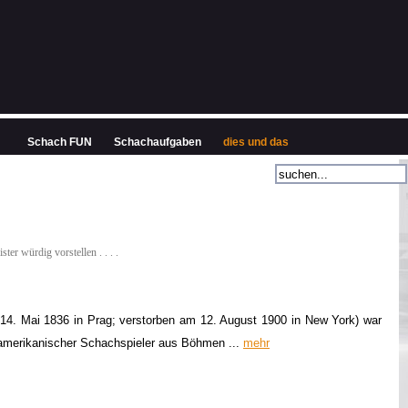
Schach FUN
Schachaufgaben
dies und das
ter würdig vorstellen . . . .
14. Mai 1836 in Prag; verstorben am 12. August 1900 in New York) war
-amerikanischer Schachspieler aus Böhmen ...
mehr