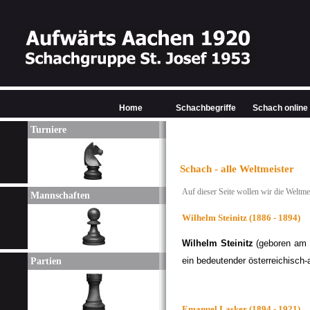
Home
Schachbegriffe
Schach online
Turniere
Schach - alle Weltmeister
Auf dieser Seite wollen wir die Weltmeis
Mannschaften
Wilhelm Steinitz (1886 - 1894)
Wilhelm Steinitz
(geboren am 
ein bedeutender österreichisch
Partien
Emanuel Lasker (1894 - 1921)