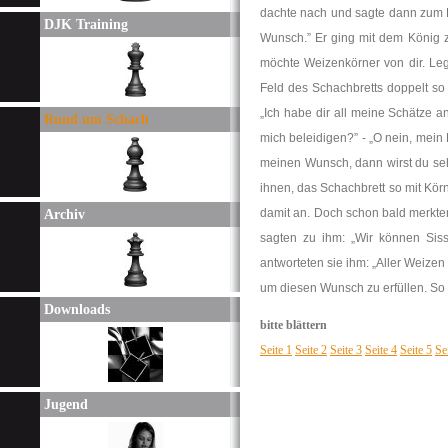
dachte nach und sagte dann zum K
DJK Training
Wunsch.” Er ging mit dem König 
möchte Weizenkörner von dir. Leg
Feld des Schachbretts doppelt so 
„Ich habe dir all meine Schätze a
Rund um Schach
mich beleidigen?” - „O nein, mein H
meinen Wunsch, dann wirst du sehe
ihnen, das Schachbrett so mit Kör
damit an. Doch schon bald merkte
Archiv
sagten zu ihm: „Wir können Siss
antworteten sie ihm: „Aller Weize
um diesen Wunsch zu erfüllen. So v
Downloads
bitte blättern
Seite 1
Seite 2
Seite 3
Seite 4
Seite 5
Se
Jugend