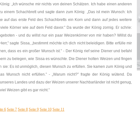
önig: „Ich wünsche mir nichts von deinen Schätzen. Ich habe einen anderen
zu einem Schachbrett und sagte dann zum König: „Das ist mein Wunsch: Ich
e auf das erste Feld des Schachbretts ein Korn und dann auf jedes weitere
viele Körner wie auf dem Feld davor.” Da wurde der König zornig. Er schrie:
ngeboten - und du willst nur ein paar Weizenkörner von mir haben? Willst du
err,” sagte Sissa, „bestimmt möchte ich dich nicht beleidigen. Bitte erfülle mir
n, dass es ein großer Wunsch ist.” - Der König rief seine Diener und befahl
nern zu belegen, wie Sissa es wünschte. Die Diener holten Weizen und fingen
n sie: Es ist unmöglich, diesen Wunsch zu erfüllen. Sie kamen zum König und
as Wunsch nicht erfüllen.” - „Warum nicht?” fragte der König wütend. Da
n unseres Landes und dazu der Weizen unserer Nachbarländer ist nicht genug,
iel Weizen gibt es gar nicht.”
ite 6
Seite 7
Seite 8
Seite 9
Seite 10
Seite 11