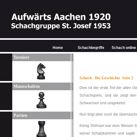
Home
Schachbegriffe
Schach online
Turniere
Schach - Die Geschichte Seite 2
Mannschaften
Dies ist der erste Teil der alten 
Schachspiels, und sie zeigt de
Schwachen und umgekehrt.
Nun folgt aber noch die überrasch
Partien
König Shihram war dem Weisen Siss
seiner Schatzkammer und sagte i