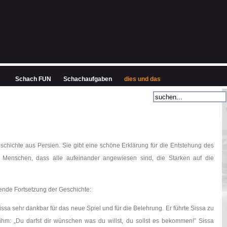
Schach FUN
Schachaufgaben
dies und das
Geschichte aus Persien. Sie gibt eine schöne Erklärung für die Entstehung des
n Menschen, dass alle aufeinander angewiesen sind, die Starken auf die
ende Fortsetzung der Geschichte:
a sehr dankbar für das neue Spiel und für die Belehrung. Er führte Sissa zu
hm: „Du darfst dir wünschen was du willst, du sollst es bekommen!” Sissa