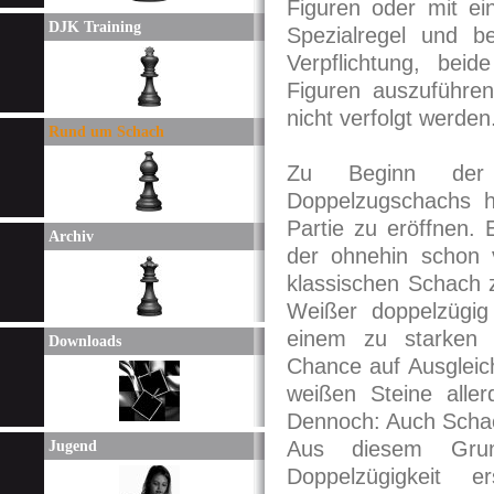
Figuren oder mit ei
DJK Training
Spezialregel und b
Verpflichtung, beid
Figuren auszuführen
nicht verfolgt werden
Rund um Schach
Zu Beginn der 
Doppelzugschachs h
Partie zu eröffnen. 
Archiv
der ohnehin schon 
klassischen Schach 
Weißer doppelzügig 
einem zu starken 
Downloads
Chance auf Ausgleic
weißen Steine aller
Dennoch: Auch Schac
Aus diesem Gru
Jugend
Doppelzügigkeit 