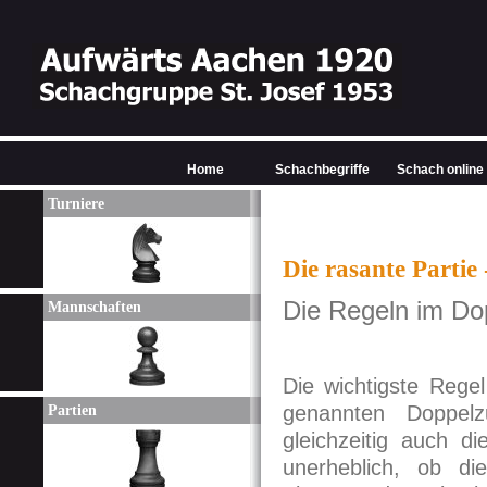
Home
Schachbegriffe
Schach online
Turniere
Die rasante Partie
Die Regeln im D
Mannschaften
Die wichtigste Rege
genannten Doppel
Partien
gleichzeitig auch d
unerheblich, ob di