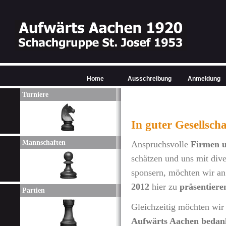
Home
Ausschreibung
Anmeldung
Turniere
In guter Gesellscha
Mannschaften
Anspruchsvolle
Firmen u
schätzen und uns mit di
sponsern, möchten wir an 
2012
hier zu
präsentiere
Partien
Gleichzeitig möchten wir
Aufwärts Aachen bedan