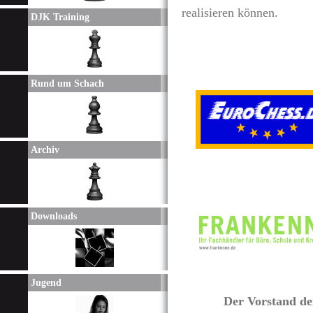
realisieren können.
DJK Training
Rund um Schach
Archiv
Downloads
Jugend
Der Vorstand der DJ