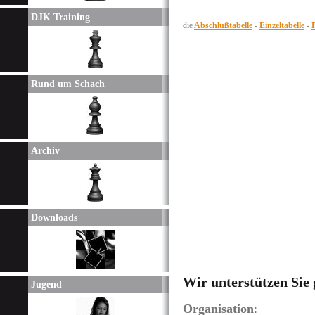
DJK Training
die
Abschlußtabelle
-
Einzeltabelle
-
Rund um Schach
Archiv
Downloads
Wir unterstützen Sie
Jugend
Organisation
: