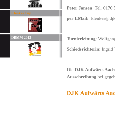
Peter Jansen
Tel. 0170
Klenkes Cup
per EMail:
klenkes@djk
DBMM 2012
Turnierleitung
: Wolfgan
Schiedsrichterin
: Ingrid
Die
DJK Aufwärts Aache
Ausschreibung
bei gegeb
DJK Aufwärts Aach