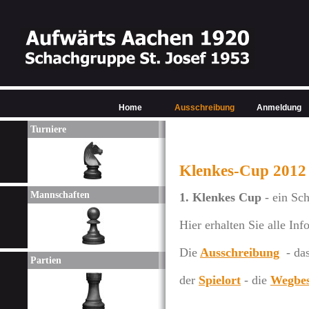
Home
Ausschreibung
Anmeldung
Turniere
Klenkes-Cup 2012 
Mannschaften
1. Klenkes Cup
- ein Sch
Hier erhalten Sie alle In
Die
Ausschreibung
- da
Partien
der
Spielort
- die
Wegbes