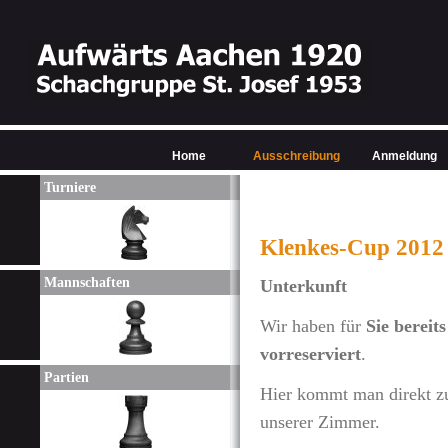
Home
Ausschreibung
Anmeldung
Turniere
Klenkes-Cup 2012 
Mannschaften
Unterkunft
Wir haben für
Sie bereit
vorreserviert
.
Partien
Hier kommt man direkt z
unserer Zimmer.