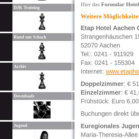
Hier das
Formular Hotel
DJK Training
Weitere Möglichkeite
Etap Hotel Aachen 
Strangenhäuschen 1
Rund um Schach
52070 Aachen
Tel.: 0241 - 911929
Fax: 0241 - 155304
Archiv
Internet:
www.etapho
Doppelzimmer
: € 5
Einzelzimmer
: € 41
Downloads
Frühstück: Euro 6,00
Buchungen direkt übe
Euregionales Juge
Jugend
Maria-Theresia-Allee