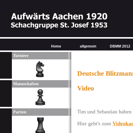
Home
allgemein
DBMM 2012
Turniere
Deutsche Blitzman
Mannschaften
Video
Tim und Sebastian haben
Partien
Hier geht's zum
Videoka