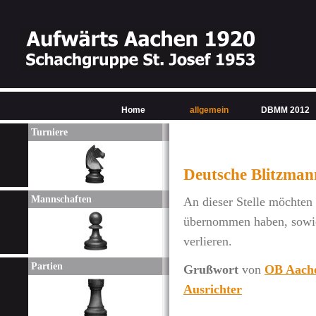
Home
allgemein
DBMM 2012
Turniere
Deutsche Blitzman
Mannschaften
An dieser Stelle möchten 
übernommen haben, sowi
verlieren.
Partien
Grußwort
von
OB Aach
Ausrichter