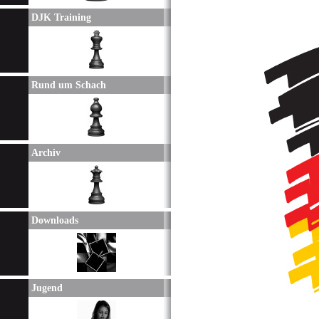
DJK Training
Rund um Schach
Archiv
Downloads
Jugend