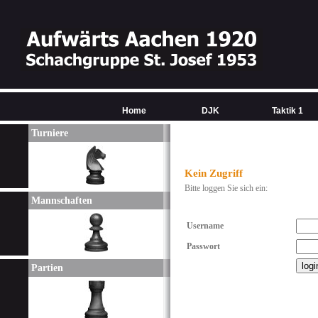
Home
DJK
Taktik 1
Turniere
Kein Zugriff
Bitte loggen Sie sich ein:
Mannschaften
Username
Passwort
Partien