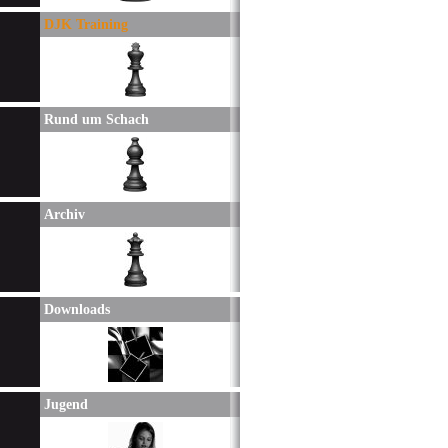
DJK Training
Rund um Schach
Archiv
Downloads
Jugend