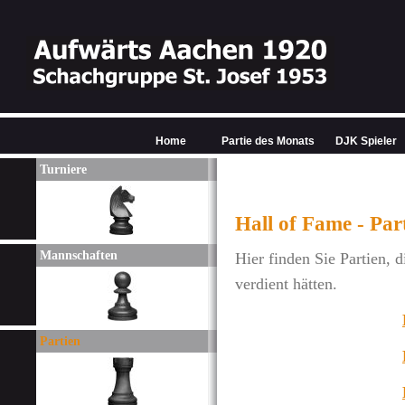
Home
Partie des Monats
DJK Spieler
Turniere
Hall of Fame - Par
Mannschaften
Hier finden Sie Partien, d
verdient hätten.
Partien