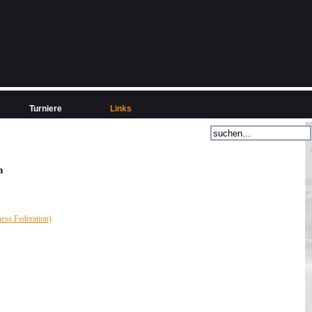
Turniere
Links
n
ess Federation)