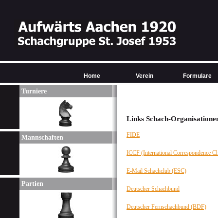
Home
Verein
Formulare
Turniere
Links Schach-Organisatione
FIDE
Mannschaften
ICCF (International Correspondence Ch
E-Mail Schachclub (ESC)
Partien
Deutscher Schachbund
Deutscher Fernschachbund (BDF)