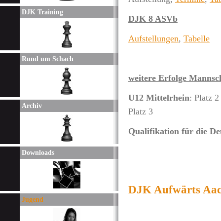
DJK Training
DJK 8 ASVb
Aufstellungen
,
Tabelle
Rund um Schach
weitere Erfolge Mannsc
U12 Mittelrhein
: Platz
Archiv
Platz 3
Qualifikation für die De
Downloads
DJK Aufwärts Aach
Jugend