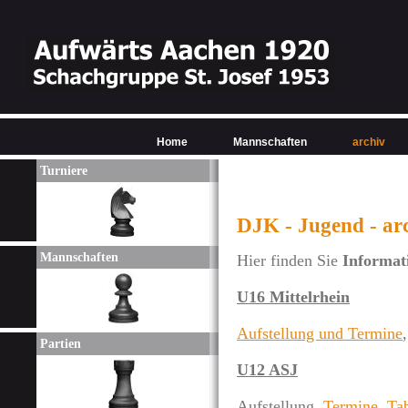
Home
Mannschaften
archiv
Turniere
DJK - Jugend - arc
Mannschaften
Hier finden Sie
Informati
U16 Mittelrhein
Aufstellung und Termine
Partien
U12 ASJ
Aufstellung,
Termine
,
Tab