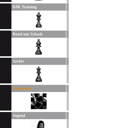
DJK Training
Rund um Schach
Archiv
Downloads
Jugend