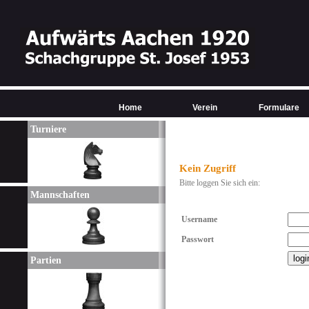
Home
Verein
Formulare
Turniere
Kein Zugriff
Bitte loggen Sie sich ein:
Mannschaften
Username
Passwort
Partien