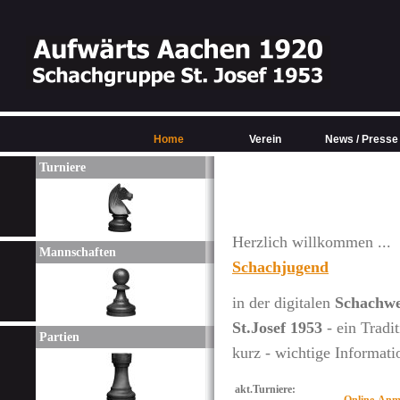
Home
Verein
News / Presse
Turniere
Herzlich will
Mannschaften
Schachjugend
in der digitalen
Schachwe
St.Josef 1953
- ein Tradi
Partien
kurz - wichtige Informati
akt.Turniere: