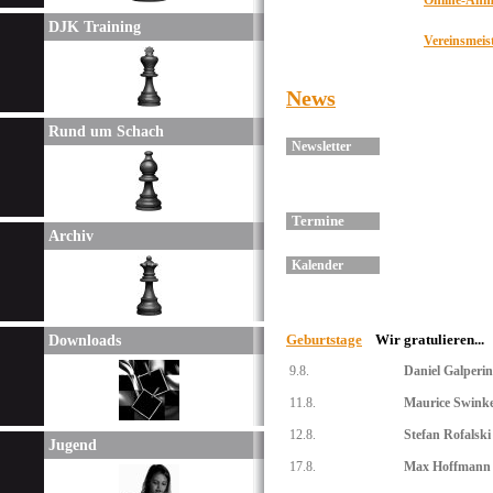
Online-Anm
DJK Training
Vereinsm
eis
News
Rund um Schach
Newsletter
Termine
Archiv
Kalender
Geburtstage
Wir gratulieren...
Downloads
9.8.
Daniel Galperin
11.8.
Maurice Swink
12.8.
Stefan Rofalski
Jugend
17.8.
Max Hoffmann