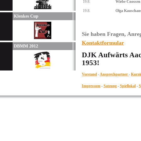
19.8.
Wiebe Cnossen
19.8.
Olga Kauschan
Klenkes Cup
Sie haben Fragen, Anr
Kontaktformular
DBMM 2012
DJK Aufwärts Aach
1953!
Vorstand
-
Ansprechpartner
-
Kurzü
Impressum
-
Satzung
-
Spiellokal
-
S